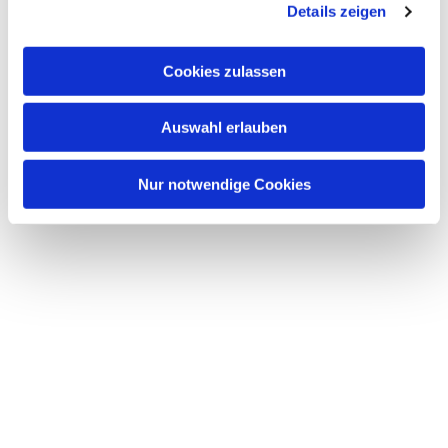
Details zeigen
s
a
Dies könnte Sie auch
u
interessieren
Cookies zulassen
s
w
Auswahl erlauben
a
h
l
Nur notwendige Cookies