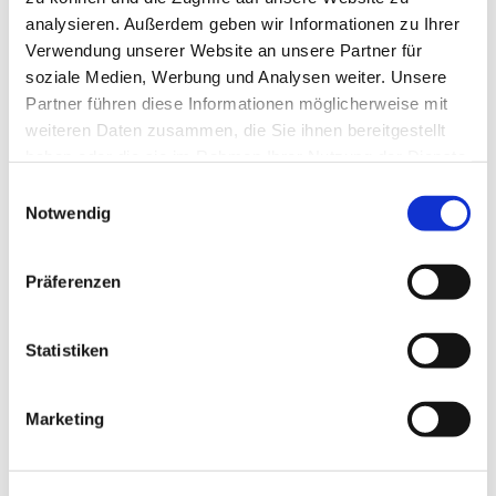
danken allen Beteiligten und laden Dich ein,
analysieren. Außerdem geben wir Informationen zu Ihrer
Teil unserer fortlaufenden Geschichte zu
Verwendung unserer Website an unsere Partner für
werden.
soziale Medien, Werbung und Analysen weiter. Unsere
Partner führen diese Informationen möglicherweise mit
weiteren Daten zusammen, die Sie ihnen bereitgestellt
haben oder die sie im Rahmen Ihrer Nutzung der Dienste
gesammelt haben.
E
Notwendig
i
n
w
Präferenzen
i
l
l
Statistiken
i
g
Marketing
u
n
g