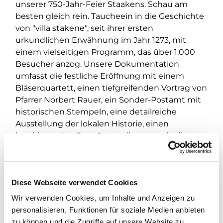
unserer 750-Jahr-Feier Staakens. Schau am
besten gleich rein. Taucheein in die Geschichte
von "villa stakene", seit ihrer ersten
urkundlichen Erwähnung im Jahr 1273, mit
einem vielseitigen Programm, das über 1.000
Besucher anzog. Unsere Dokumentation
umfasst die festliche Eröffnung mit einem
Bläserquartett, einen tiefgreifenden Vortrag von
Pfarrer Norbert Rauer, ein Sonder-Postamt mit
historischen Stempeln, eine detailreiche
Ausstellung der lokalen Historie, einen
inspirierenden Fest-Gottesdienst sowie diverse
Vorträge über Staakens reiche Vergangenheit
und Gegenwart, einschließlich einer szenischen
Lesung. Dieses Video ist ein Tribut an Staakens
Diese Webseite verwendet Cookies
lebendige Gemeinschaft und die zahlreichen
Persönlichkeiten, die dieses Jubiläum
Wir verwenden Cookies, um Inhalte und Anzeigen zu
unvergesslich machten. Pfarrer Cord Hasselblatt
personalisieren, Funktionen für soziale Medien anbieten
und das Team der Dorfkirche Alt-Staaken
zu können und die Zugriffe auf unsere Website zu