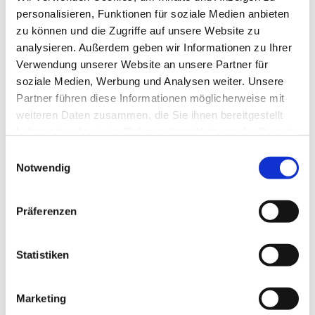
personalisieren, Funktionen für soziale Medien anbieten
zu können und die Zugriffe auf unsere Website zu
analysieren. Außerdem geben wir Informationen zu Ihrer
Verwendung unserer Website an unsere Partner für
soziale Medien, Werbung und Analysen weiter. Unsere
Partner führen diese Informationen möglicherweise mit
weiteren Daten zusammen, die Sie ihnen bereitgestellt
haben oder die sie im Rahmen Ihrer Nutzung der Dienste
gesammelt haben.
E
Notwendig
i
Taizé Gottesdienst
n
w
Präferenzen
Ein Taizé-Gottesdienst ist eine einzigartige und meditative
i
Gottesdienstform, die aus der ökumenischen Gemeinschaft
l
von Taizé in Frankreich stammt. Charakteristisch für diese
l
Statistiken
Gottesdienste sind einfache, wiederholende Gesänge, Stille
i
und Gebete. Die Atmosphäre ist ruhig und besinnlich, ideal,
um zur inneren Ruhe zu finden und eine tiefe spirituelle
g
Marketing
Erfahrung zu machen. Im Zentrum steht die Gemeinschaft – wir
u