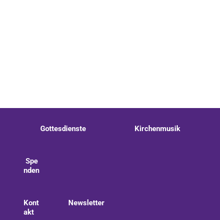
Ev. Kirchengemeinde zu Staaken
Gottesdienste
Kirchenmusik
Spe
nden
Kont
Newsletter
akt