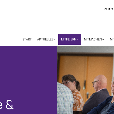
zum 
START
AKTUELLES
MITFEIERN
MITMACHEN
MI
e &