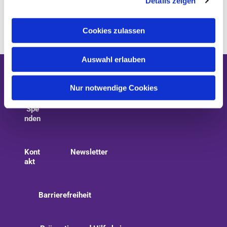
Details zeigen
s
a
u
Cookies zulassen
s
w
Auswahl erlauben
a
h
Gottesdienste
Kirchenmusik
l
Nur notwendige Cookies
Spe
nden
Kont
Newsletter
akt
Barrierefreiheit