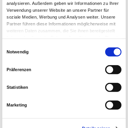
analysieren. Außerdem geben wir Informationen zu Ihrer
Dies könnte Sie auch
Verwendung unserer Website an unsere Partner für
interessieren
soziale Medien, Werbung und Analysen weiter. Unsere
Partner führen diese Informationen möglicherweise mit
weiteren Daten zusammen, die Sie ihnen bereitgestellt
haben oder die sie im Rahmen Ihrer Nutzung der Dienste
gesammelt haben.
E
Notwendig
i
n
w
Präferenzen
i
l
l
Statistiken
i
g
Marketing
u
n
g