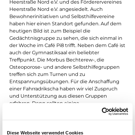
Heerstraße Nord e.V. und des Förderervereines
Heerstraße Nord e.V. angesiedelt. Auch
Bewohnerinitiativen und Selbsthilfevereine
haben hier einen Standort gefunden. Auf dem
heutigen Bild ist zum Beispiel die
Gedächtnisgruppe zu sehen, die sich einmal in
der Woche im Café Pi8 trifft. Neben dem Café ist
auch der Gymnastiksaal ein beliebter
Treffpunkt. Die Morbus Bechterew-, die
Osteoporose- und andere Selbsthilfegruppen
treffen sich zum Turnen und zu
Entspannungsübungen. Für die Anschaffung
einer Fahrradrikscha haben wir viel Zuspruch
und Unterstützung aus diesen Gruppen
erfahren. Denn sollten einige
Gruppenmitglieder den Weg zum Pillnitzer
Weg nicht mehr alleine bewältigen, können wir
mit der Rikscha eine wichtige Unterstützung
geben.
Diese Webseite verwendet Cookies