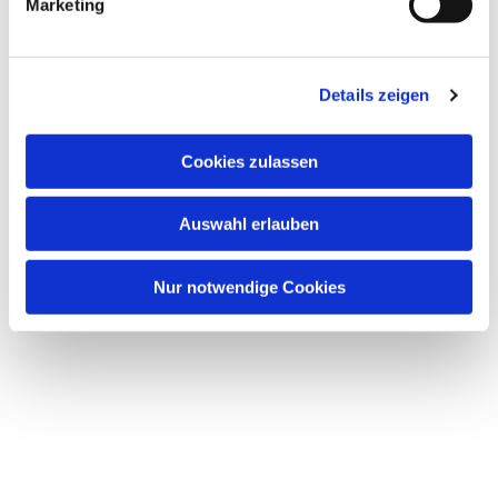
Marketing
u
n
Archiv
g
Details zeigen
s
a
u
Cookies zulassen
s
w
Dies könnte Sie auch
Auswahl erlauben
a
interessieren
h
l
Nur notwendige Cookies