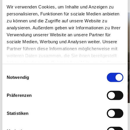
Wir verwenden Cookies, um Inhalte und Anzeigen zu
personalisieren, Funktionen für soziale Medien anbieten
zu können und die Zugriffe auf unsere Website zu
analysieren. Außerdem geben wir Informationen zu Ihrer
Verwendung unserer Website an unsere Partner für
soziale Medien, Werbung und Analysen weiter. Unsere
Partner führen diese Informationen möglicherweise mit
weiteren Daten zusammen, die Sie ihnen bereitgestellt
haben oder die sie im Rahmen Ihrer Nutzung der Dienste
gesammelt haben.
E
Notwendig
i
n
w
Präferenzen
i
l
l
Statistiken
i
g