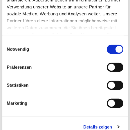
Dies könnte Sie auch
interessieren
Verwendung unserer Website an unsere Partner für
soziale Medien, Werbung und Analysen weiter. Unsere
Partner führen diese Informationen möglicherweise mit
weiteren Daten zusammen, die Sie ihnen bereitgestellt
haben oder die sie im Rahmen Ihrer Nutzung der Dienste
gesammelt haben.
E
Notwendig
i
n
w
Präferenzen
i
l
l
Statistiken
i
g
Marketing
u
n
g
Details zeigen
s