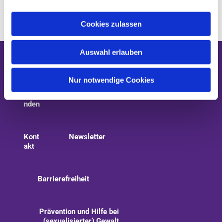
a
u
Cookies zulassen
s
w
Auswahl erlauben
a
Gottesdienste
Kirchenmusik
h
l
Nur notwendige Cookies
Spe
nden
Kont
Newsletter
akt
Barrierefreiheit
Prävention und Hilfe bei
(sexualisierter) Gewalt