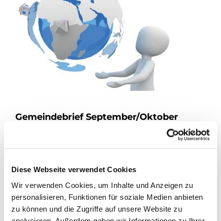
Gemeindebrief September/Oktober
Hier können Sie unseren Gemeindebrief lesen
(bitte klicken)
und im
Archiv
stöbern.
Diese Webseite verwendet Cookies
Wir verwenden Cookies, um Inhalte und Anzeigen zu
personalisieren, Funktionen für soziale Medien anbieten
zu können und die Zugriffe auf unsere Website zu
analysieren. Außerdem geben wir Informationen zu Ihrer