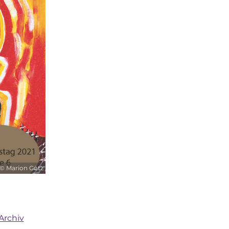
© Marion Götz
Archiv