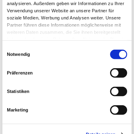
analysieren. Außerdem geben wir Informationen zu Ihrer
Dies könnte Sie auch
Verwendung unserer Website an unsere Partner für
interessieren
soziale Medien, Werbung und Analysen weiter. Unsere
Partner führen diese Informationen möglicherweise mit
weiteren Daten zusammen, die Sie ihnen bereitgestellt
haben oder die sie im Rahmen Ihrer Nutzung der Dienste
gesammelt haben.
E
Notwendig
i
n
w
Präferenzen
i
l
l
Statistiken
i
g
Marketing
u
n
g