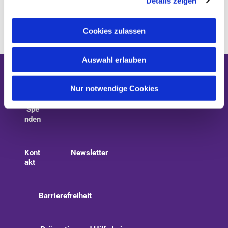
Details zeigen
s
a
u
Cookies zulassen
s
w
Auswahl erlauben
a
h
Gottesdienste
Kirchenmusik
l
Nur notwendige Cookies
Spe
nden
Kont
Newsletter
akt
Barrierefreiheit