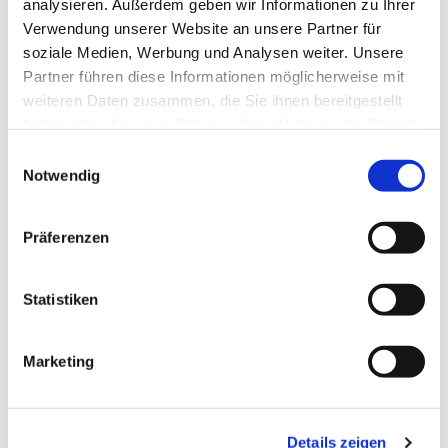
telefonisch unter 0171 194 37 98.
analysieren. Außerdem geben wir Informationen zu Ihrer
Verwendung unserer Website an unsere Partner für
soziale Medien, Werbung und Analysen weiter. Unsere
Partner führen diese Informationen möglicherweise mit
weiteren Daten zusammen, die Sie ihnen bereitgestellt
haben oder die sie im Rahmen Ihrer Nutzung der Dienste
gesammelt haben.
E
Notwendig
i
n
w
Präferenzen
i
l
l
Statistiken
i
g
Marketing
u
n
g
Details zeigen
s