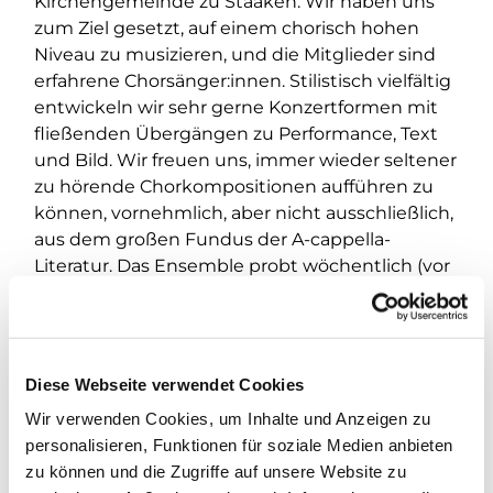
Kirchengemeinde zu Staaken. Wir haben uns
zum Ziel gesetzt, auf einem chorisch hohen
Niveau zu musizieren, und die Mitglieder sind
erfahrene Chorsänger:innen. Stilistisch vielfältig
entwickeln wir sehr gerne Konzertformen mit
fließenden Übergängen zu Performance, Text
und Bild. Wir freuen uns, immer wieder seltener
zu hörende Chorkompositionen aufführen zu
können, vornehmlich, aber nicht ausschließlich,
aus dem großen Fundus der A-cappella-
Literatur. Das Ensemble probt wöchentlich (vor
Konzerten mehrmals) und arbeitet von Zeit zu
Zeit gerne mit anderen Vokalensembles und
Kammerchören zusammen.
Diese Webseite verwendet Cookies
Wenn Du Dich angesprochen fühlen und Du
Lust darauf haben, bei uns mitzusingen,
Wir verwenden Cookies, um Inhalte und Anzeigen zu
kontaktiere bitte Carsten Albrecht unter
personalisieren, Funktionen für soziale Medien anbieten
albrecht@kirchengemeinde-staaken.de oder
zu können und die Zugriffe auf unsere Website zu