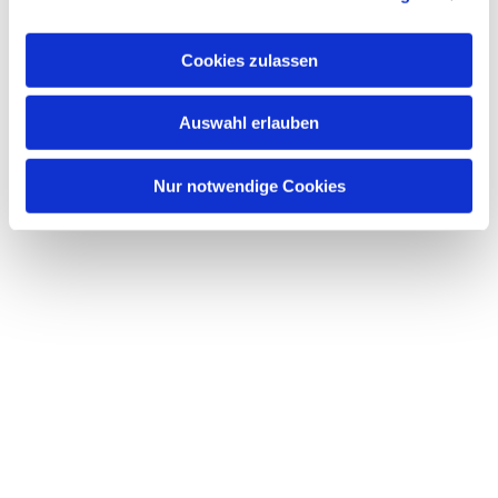
Dies könnte Sie auch
a
interessieren
u
Cookies zulassen
s
w
Auswahl erlauben
a
h
l
Nur notwendige Cookies