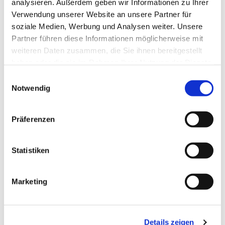
telefonisch unter 0171 194 37 98.
analysieren. Außerdem geben wir Informationen zu Ihrer
Verwendung unserer Website an unsere Partner für
soziale Medien, Werbung und Analysen weiter. Unsere
Partner führen diese Informationen möglicherweise mit
weiteren Daten zusammen, die Sie ihnen bereitgestellt
haben oder die sie im Rahmen Ihrer Nutzung der Dienste
gesammelt haben.
E
Notwendig
i
n
w
Präferenzen
i
l
l
Statistiken
i
g
Marketing
u
n
g
Details zeigen
s