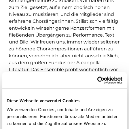
Kirchengemeinde zu Staaken. Wir haben uns
zum Ziel gesetzt, auf einem chorisch hohen
Niveau zu musizieren, und die Mitglieder sind
erfahrene Chorsänger:innen. Stilistisch vielfältig
entwickeln wir sehr gerne Konzertformen mit
fließenden Übergängen zu Performance, Text
und Bild. Wir freuen uns, immer wieder seltener
zu hörende Chorkompositionen aufführen zu
können, vornehmlich, aber nicht ausschließlich,
aus dem großen Fundus der A-cappella-
Literatur. Das Ensemble probt wöchentlich (vor
Konzerten mehrmals) und arbeitet von Zeit zu
Zeit gerne mit anderen Vokalensembles und
Kammerchören zusammen.
Diese Webseite verwendet Cookies
Wenn Du Dich angesprochen fühlen und Du
Lust darauf haben, bei uns mitzusingen,
Wir verwenden Cookies, um Inhalte und Anzeigen zu
kontaktiere bitte Carsten Albrecht unter
personalisieren, Funktionen für soziale Medien anbieten
albrecht@kirchengemeinde-staaken.de oder
zu können und die Zugriffe auf unsere Website zu