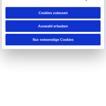
Dies könnte Sie auch
a
interessieren
u
Cookies zulassen
s
w
Auswahl erlauben
a
h
l
Nur notwendige Cookies