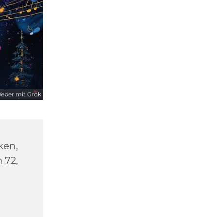
Weber mit Grok
ken,
 72,