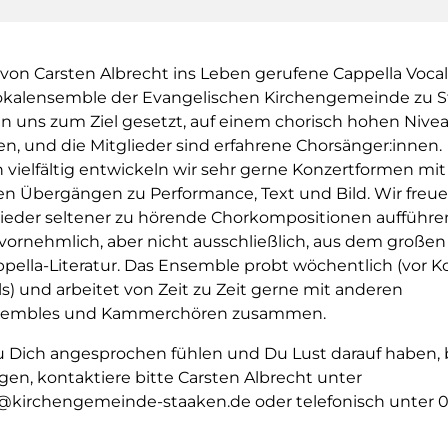
 von Carsten Albrecht ins Leben gerufene Cappella Vocal
Vokalensemble der Evangelischen Kirchengemeinde zu S
n uns zum Ziel gesetzt, auf einem chorisch hohen Nive
en, und die Mitglieder sind erfahrene Chorsänger:innen.
ch vielfältig entwickeln wir sehr gerne Konzertformen mit
en Übergängen zu Performance, Text und Bild. Wir freue
eder seltener zu hörende Chorkompositionen aufführe
vornehmlich, aber nicht ausschließlich, aus dem große
ppella-Literatur. Das Ensemble probt wöchentlich (vor 
) und arbeitet von Zeit zu Zeit gerne mit anderen
sembles und Kammerchören zusammen.
Dich angesprochen fühlen und Du Lust darauf haben, 
gen, kontaktiere bitte Carsten Albrecht unter
@kirchengemeinde-staaken.de oder telefonisch unter 0