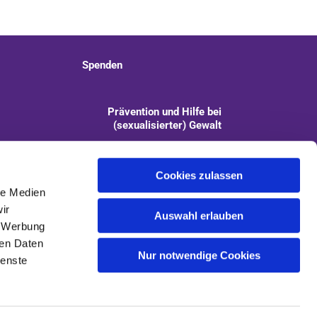
Spenden
Prävention und Hilfe bei
(sexualisierter) Gewalt
info@kirchengemeinde-staaken.de
Cookies zulassen
le Medien
ir
Auswahl erlauben
, Werbung
ren Daten
Nur notwendige Cookies
ienste