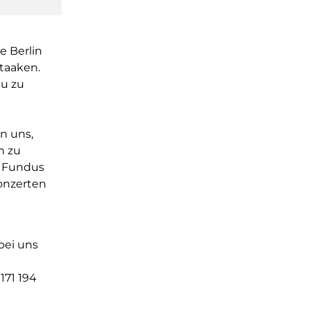
e Berlin
taaken.
au zu
n uns,
n zu
n Fundus
Konzerten
bei uns
171 194