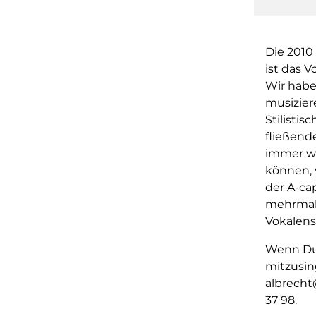
Die 2010
ist das 
Wir habe
musizier
Stilistis
fließend
immer wi
können, 
der A-ca
mehrmals
Vokalen
Wenn Du 
mitzusin
albrecht
37 98.