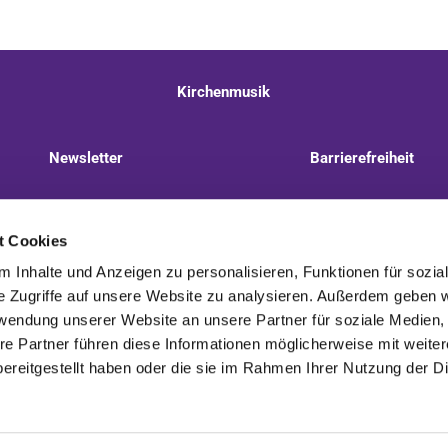
Kirchenmusik
Newsletter
Barrierefreiheit
llnitzer Weg 8, 13593 Berlin
+49 30 322 944 510
t Cookies
 Inhalte und Anzeigen zu personalisieren, Funktionen für sozia
e Zugriffe auf unsere Website zu analysieren. Außerdem geben w
rwendung unserer Website an unsere Partner für soziale Medien
re Partner führen diese Informationen möglicherweise mit weite
Kontaktinformationen
Impressum
ereitgestellt haben oder die sie im Rahmen Ihrer Nutzung der D
Impressum
Datenschutzerklärung
ChurchDesk-Login