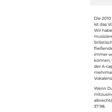
Die 2010
ist das 
Wir habe
musizier
Stilistis
fließend
immer wi
können, 
der A-ca
mehrmals
Vokalen
Wenn Du 
mitzusin
albrecht
37 98.