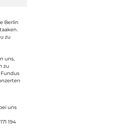
e Berlin
taaken.
au zu
n uns,
n zu
n Fundus
Konzerten
bei uns
171 194