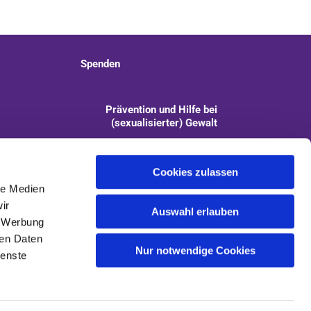
Spenden
Prävention und Hilfe bei
(sexualisierter) Gewalt
info@kirchengemeinde-staaken.de
Cookies zulassen
le Medien
ir
Auswahl erlauben
, Werbung
ren Daten
Nur notwendige Cookies
ienste