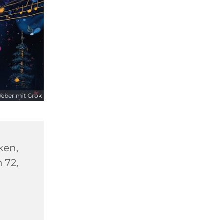
Weber mit Grok
ken,
 72,