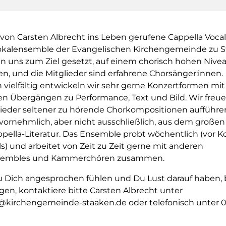
 von Carsten Albrecht ins Leben gerufene Cappella Vocal
Vokalensemble der Evangelischen Kirchengemeinde zu S
n uns zum Ziel gesetzt, auf einem chorisch hohen Nive
en, und die Mitglieder sind erfahrene Chorsänger:innen.
ch vielfältig entwickeln wir sehr gerne Konzertformen mit
en Übergängen zu Performance, Text und Bild. Wir freue
eder seltener zu hörende Chorkompositionen aufführe
vornehmlich, aber nicht ausschließlich, aus dem große
ppella-Literatur. Das Ensemble probt wöchentlich (vor 
) und arbeitet von Zeit zu Zeit gerne mit anderen
sembles und Kammerchören zusammen.
Dich angesprochen fühlen und Du Lust darauf haben, 
gen, kontaktiere bitte Carsten Albrecht unter
@kirchengemeinde-staaken.de oder telefonisch unter 0