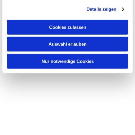
g
Details zeigen
s
a
u
Dies könnte Sie auch
Cookies zulassen
interessieren
s
w
Auswahl erlauben
a
h
l
Nur notwendige Cookies