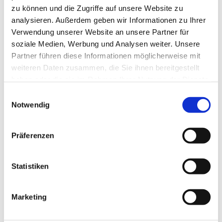
Kontaktaufnahme per E-Mail an
zu können und die Zugriffe auf unsere Website zu
a.holz@kirchengemeinde-staaken.de
analysieren. Außerdem geben wir Informationen zu Ihrer
gebeten.
Verwendung unserer Website an unsere Partner für
soziale Medien, Werbung und Analysen weiter. Unsere
Partner führen diese Informationen möglicherweise mit
weiteren Daten zusammen, die Sie ihnen bereitgestellt
haben oder die sie im Rahmen Ihrer Nutzung der Dienste
gesammelt haben.
E
Notwendig
i
n
w
Präferenzen
i
l
l
Statistiken
i
g
Marketing
u
n