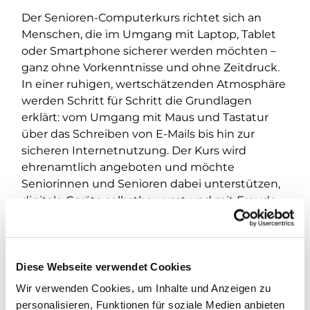
Der Senioren-Computerkurs richtet sich an
Menschen, die im Umgang mit Laptop, Tablet
oder Smartphone sicherer werden möchten –
ganz ohne Vorkenntnisse und ohne Zeitdruck.
In einer ruhigen, wertschätzenden Atmosphäre
werden Schritt für Schritt die Grundlagen
erklärt: vom Umgang mit Maus und Tastatur
über das Schreiben von E-Mails bis hin zur
sicheren Internetnutzung. Der Kurs wird
ehrenamtlich angeboten und möchte
Seniorinnen und Senioren dabei unterstützen,
digitale Geräte selbstbewusst und mit Freude
zu verwenden. Die Teilnehmenden können
Fragen stellen, eigene Geräte mitbringen und in
ihrem eigenen Tempo lernen.
Diese Webseite verwendet Cookies
Da der Kurs ehrenamtlich organisiert wird, wird
Wir verwenden Cookies, um Inhalte und Anzeigen zu
bei der
erstmaligen Teilnahme
um eine kurze
personalisieren, Funktionen für soziale Medien anbieten