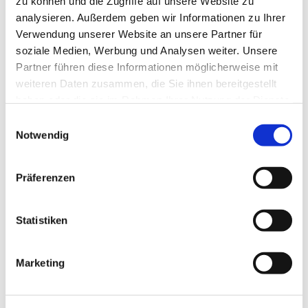
zu können und die Zugriffe auf unsere Website zu
a.holz@kirchengemeinde-staaken.de
analysieren. Außerdem geben wir Informationen zu Ihrer
gebeten.
Verwendung unserer Website an unsere Partner für
soziale Medien, Werbung und Analysen weiter. Unsere
Partner führen diese Informationen möglicherweise mit
weiteren Daten zusammen, die Sie ihnen bereitgestellt
haben oder die sie im Rahmen Ihrer Nutzung der Dienste
gesammelt haben.
E
Notwendig
i
n
w
Präferenzen
i
l
l
Statistiken
i
g
Marketing
u
n
g