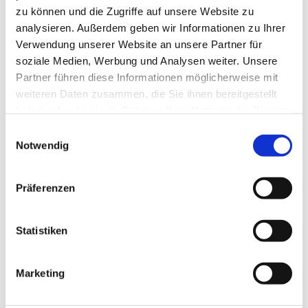
Kontaktaufnahme per E-Mail an
zu können und die Zugriffe auf unsere Website zu
a.holz@kirchengemeinde-staaken.de
analysieren. Außerdem geben wir Informationen zu Ihrer
gebeten.
Verwendung unserer Website an unsere Partner für
soziale Medien, Werbung und Analysen weiter. Unsere
Partner führen diese Informationen möglicherweise mit
weiteren Daten zusammen, die Sie ihnen bereitgestellt
haben oder die sie im Rahmen Ihrer Nutzung der Dienste
gesammelt haben.
E
Notwendig
i
n
w
Präferenzen
i
l
l
Statistiken
i
g
Marketing
u
n