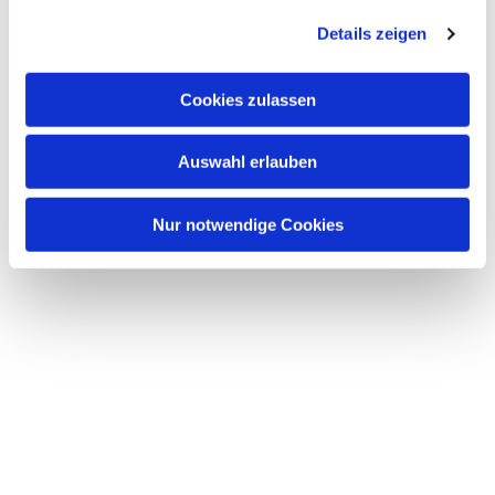
g
Details zeigen
s
a
u
Dies könnte Sie auch
Cookies zulassen
interessieren
s
w
Auswahl erlauben
a
h
l
Nur notwendige Cookies