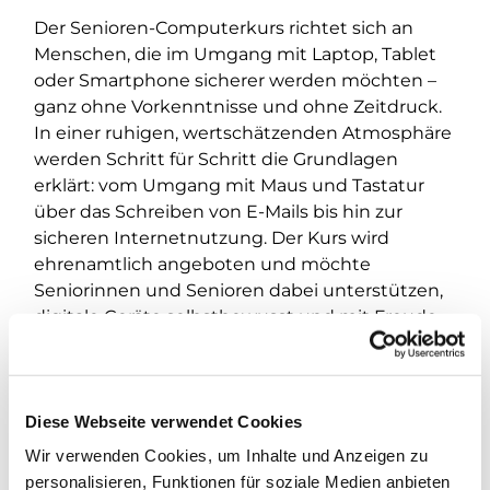
Der Senioren-Computerkurs richtet sich an
Menschen, die im Umgang mit Laptop, Tablet
oder Smartphone sicherer werden möchten –
ganz ohne Vorkenntnisse und ohne Zeitdruck.
In einer ruhigen, wertschätzenden Atmosphäre
werden Schritt für Schritt die Grundlagen
erklärt: vom Umgang mit Maus und Tastatur
über das Schreiben von E-Mails bis hin zur
sicheren Internetnutzung. Der Kurs wird
ehrenamtlich angeboten und möchte
Seniorinnen und Senioren dabei unterstützen,
digitale Geräte selbstbewusst und mit Freude
zu verwenden. Die Teilnehmenden können
Fragen stellen, eigene Geräte mitbringen und in
ihrem eigenen Tempo lernen.
Diese Webseite verwendet Cookies
Da der Kurs ehrenamtlich organisiert wird, wird
Wir verwenden Cookies, um Inhalte und Anzeigen zu
bei der
erstmaligen Teilnahme
um eine kurze
personalisieren, Funktionen für soziale Medien anbieten