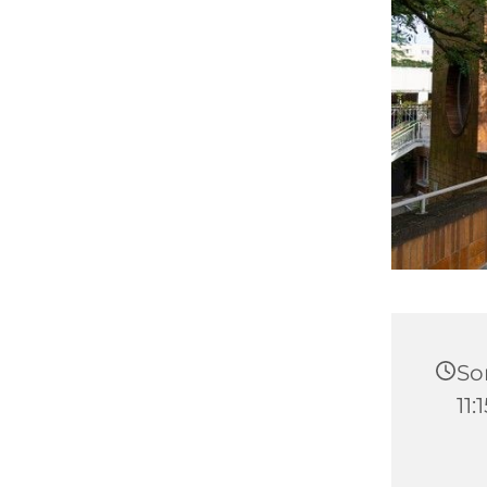
So
11: