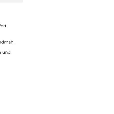
ort
endmahl.
e und