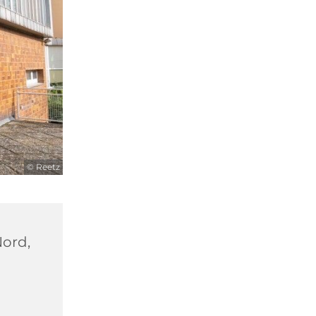
© Reetz
Nord,