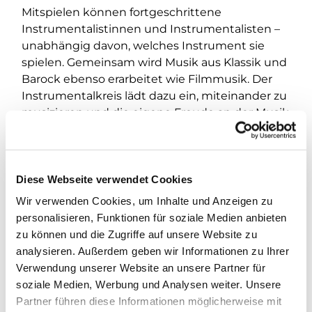
Mitspielen können fortgeschrittene
Instrumentalistinnen und Instrumentalisten –
unabhängig davon, welches Instrument sie
spielen. Gemeinsam wird Musik aus Klassik und
Barock ebenso erarbeitet wie Filmmusik. Der
Instrumentalkreis lädt dazu ein, miteinander zu
musizieren und die eigene Freude an der Musik
einzubringen.
Wer Interesse hat mitzumachen, meldet sich
bitte vorab bei S. Plietzsch unter 0163 212 1971.
Diese Webseite verwendet Cookies
Wir verwenden Cookies, um Inhalte und Anzeigen zu
personalisieren, Funktionen für soziale Medien anbieten
zu können und die Zugriffe auf unsere Website zu
analysieren. Außerdem geben wir Informationen zu Ihrer
Verwendung unserer Website an unsere Partner für
soziale Medien, Werbung und Analysen weiter. Unsere
Partner führen diese Informationen möglicherweise mit