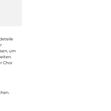
deteile
r
sen, um
eiten.
r Chor
chen.