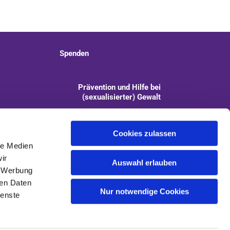
Spenden
Prävention und Hilfe bei
(sexualisierter) Gewalt
info@kirchengemeinde-staaken.de
Cookies zulassen
le Medien
ir
Auswahl erlauben
, Werbung
ren Daten
Nur notwendige Cookies
ienste