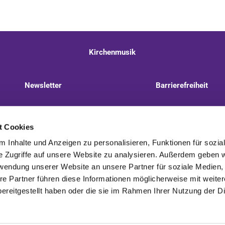
Kirchenmusik
Newsletter
Barrierefreiheit
llnitzer Weg 8, 13593 Berlin
+49 30 322 944 510
t Cookies
 Inhalte und Anzeigen zu personalisieren, Funktionen für sozia
e Zugriffe auf unsere Website zu analysieren. Außerdem geben w
rwendung unserer Website an unsere Partner für soziale Medien
re Partner führen diese Informationen möglicherweise mit weite
Kontaktinformationen
Impressum
ereitgestellt haben oder die sie im Rahmen Ihrer Nutzung der D
Impressum
Datenschutzerklärung
ChurchDesk-Login