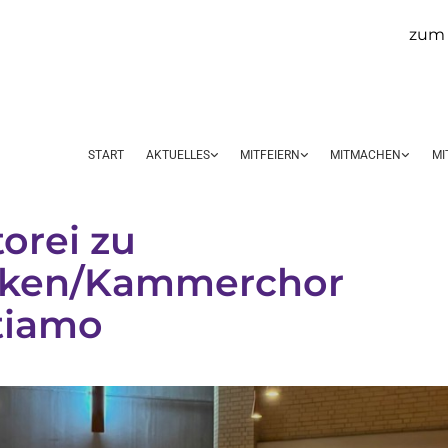
zum 
START
AKTUELLES
MITFEIERN
MITMACHEN
MI
orei zu
aken/Kammerchor
tiamo