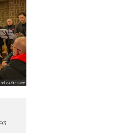
rei zu Staaken
593