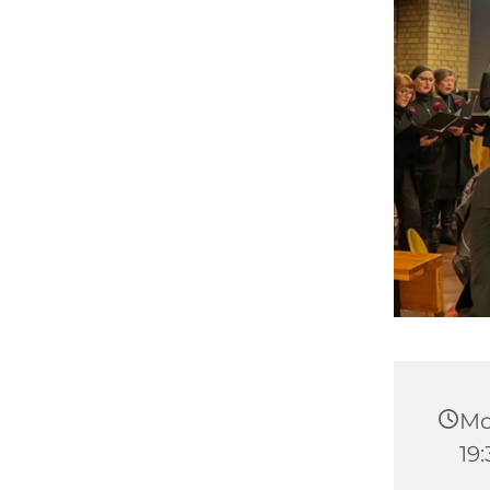
Mo
19: