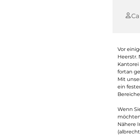
Ca
Vor eini
Heerstr.
Kantore
fortan g
Mit unse
ein fest
Bereiche
Wenn Sie
möchten,
Nähere I
(albrech