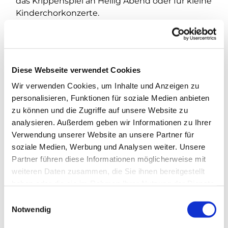
das Krippenspiel an Heilig Abend oder für kleine
Kinderchorkonzerte.
Diese Webseite verwendet Cookies
Wir verwenden Cookies, um Inhalte und Anzeigen zu
personalisieren, Funktionen für soziale Medien anbieten
zu können und die Zugriffe auf unsere Website zu
analysieren. Außerdem geben wir Informationen zu Ihrer
Verwendung unserer Website an unsere Partner für
soziale Medien, Werbung und Analysen weiter. Unsere
Partner führen diese Informationen möglicherweise mit
weiteren Daten zusammen, die Sie ihnen bereitgestellt
haben oder die sie im Rahmen Ihrer Nutzung der Dienste
gesammelt haben.
E
Notwendig
i
n