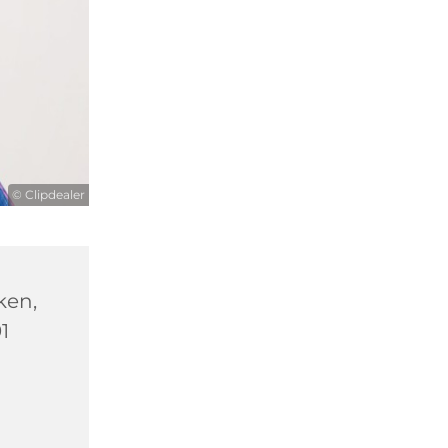
© Clipdealer
ken,
1