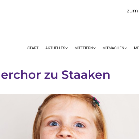
zum 
START
AKTUELLES
MITFEIERN
MITMACHEN
MI
erchor zu Staaken