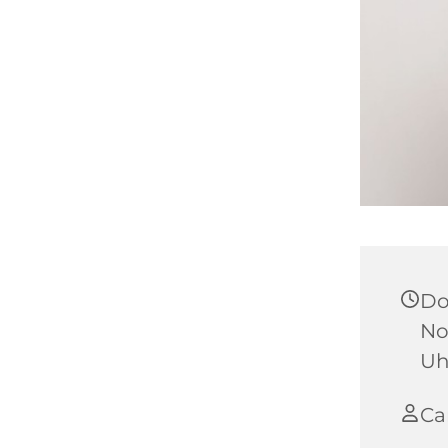
Do
No
Uh
Ca