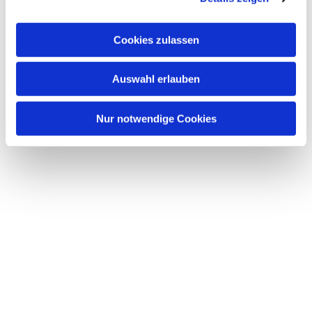
Dies könnte Sie auch
a
interessieren
u
Cookies zulassen
s
w
Auswahl erlauben
a
h
l
Nur notwendige Cookies