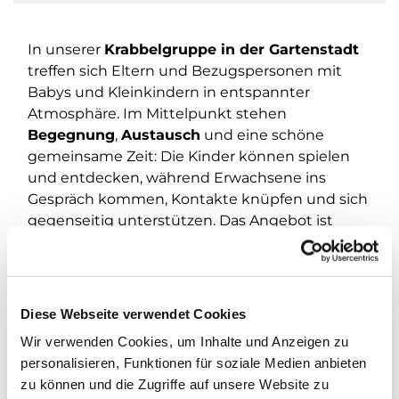
In unserer
Krabbelgruppe in der Gartenstadt
treffen sich Eltern und Bezugspersonen mit
Babys und Kleinkindern in entspannter
Atmosphäre. Im Mittelpunkt stehen
Begegnung
,
Austausch
und eine schöne
gemeinsame Zeit: Die Kinder können spielen
und entdecken, während Erwachsene ins
Gespräch kommen, Kontakte knüpfen und sich
gegenseitig unterstützen. Das Angebot ist
offen
– einfach vorbeikommen und
mitmachen.
Wann?
Jeden
Freitag von 10:00 bis 11:30 Uhr
.
Diese Webseite verwendet Cookies
Wo?
Gemeindehaus Gartenstadt, Pfarrhof 42
.
Wir verwenden Cookies, um Inhalte und Anzeigen zu
personalisieren, Funktionen für soziale Medien anbieten
Kontakt/Fragen:
wagner@kirchengemeinde-
zu können und die Zugriffe auf unsere Website zu
staaken.de