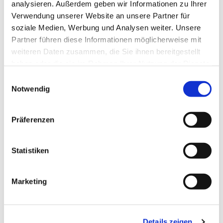
analysieren. Außerdem geben wir Informationen zu Ihrer
Verwendung unserer Website an unsere Partner für
soziale Medien, Werbung und Analysen weiter. Unsere
Partner führen diese Informationen möglicherweise mit
weiteren Daten zusammen, die Sie ihnen bereitgestellt
haben oder die sie im Rahmen Ihrer Nutzung der Dienste
gesammelt haben.
E
Notwendig
i
n
w
Präferenzen
i
l
l
Statistiken
i
g
Marketing
u
n
g
Details zeigen
s