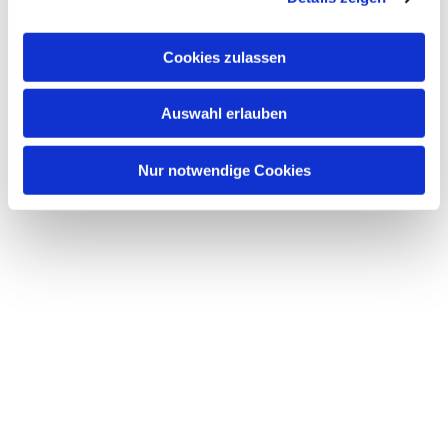
Dies könnte Sie auch
a
interessieren
u
Cookies zulassen
s
w
Auswahl erlauben
a
h
l
Nur notwendige Cookies