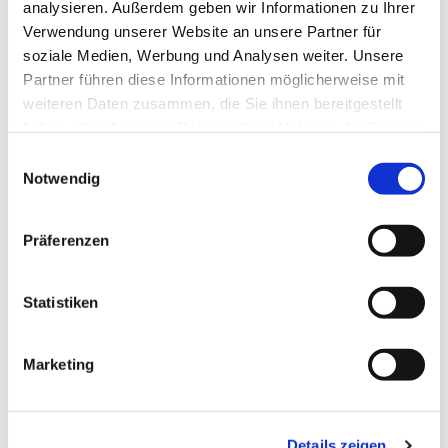
analysieren. Außerdem geben wir Informationen zu Ihrer
Verwendung unserer Website an unsere Partner für
soziale Medien, Werbung und Analysen weiter. Unsere
Partner führen diese Informationen möglicherweise mit
weiteren Daten zusammen, die Sie ihnen bereitgestellt
haben oder die sie im Rahmen Ihrer Nutzung der Dienste
gesammelt haben.
E
Notwendig
i
n
w
Präferenzen
i
l
l
Statistiken
i
g
Marketing
u
n
g
Details zeigen
s