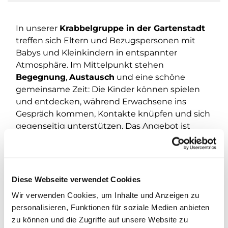
In unserer
Krabbelgruppe in der Gartenstadt
treffen sich Eltern und Bezugspersonen mit
Babys und Kleinkindern in entspannter
Atmosphäre. Im Mittelpunkt stehen
Begegnung
,
Austausch
und eine schöne
gemeinsame Zeit: Die Kinder können spielen
und entdecken, während Erwachsene ins
Gespräch kommen, Kontakte knüpfen und sich
gegenseitig unterstützen. Das Angebot ist
offen
– einfach vorbeikommen und
mitmachen.
Wann?
Jeden
Freitag von 10:00 bis 11:30 Uhr
.
Diese Webseite verwendet Cookies
Wo?
Gemeindehaus Gartenstadt, Pfarrhof 42
.
Wir verwenden Cookies, um Inhalte und Anzeigen zu
personalisieren, Funktionen für soziale Medien anbieten
Kontakt/Fragen:
wagner@kirchengemeinde-
zu können und die Zugriffe auf unsere Website zu
staaken.de