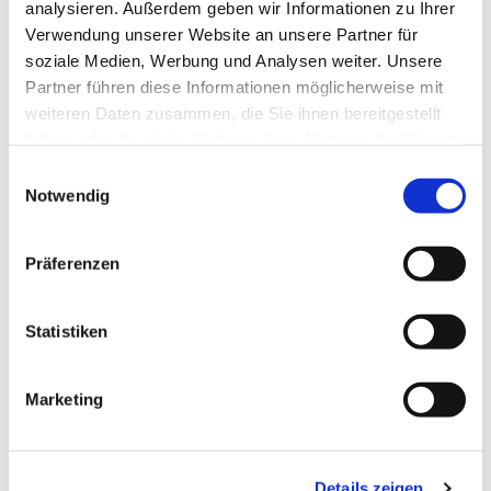
analysieren. Außerdem geben wir Informationen zu Ihrer
Verwendung unserer Website an unsere Partner für
soziale Medien, Werbung und Analysen weiter. Unsere
Partner führen diese Informationen möglicherweise mit
weiteren Daten zusammen, die Sie ihnen bereitgestellt
haben oder die sie im Rahmen Ihrer Nutzung der Dienste
gesammelt haben.
E
Notwendig
i
n
w
Präferenzen
i
l
l
Statistiken
i
g
Marketing
u
n
g
Details zeigen
s