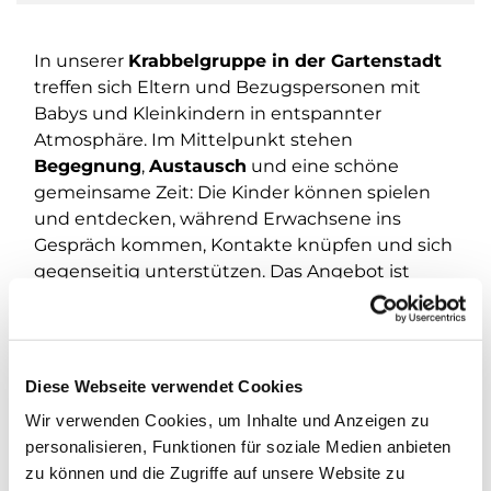
In unserer
Krabbelgruppe in der Gartenstadt
treffen sich Eltern und Bezugspersonen mit
Babys und Kleinkindern in entspannter
Atmosphäre. Im Mittelpunkt stehen
Begegnung
,
Austausch
und eine schöne
gemeinsame Zeit: Die Kinder können spielen
und entdecken, während Erwachsene ins
Gespräch kommen, Kontakte knüpfen und sich
gegenseitig unterstützen. Das Angebot ist
offen
– einfach vorbeikommen und
mitmachen.
Wann?
Jeden
Freitag von 10:00 bis 11:30 Uhr
.
Diese Webseite verwendet Cookies
Wo?
Gemeindehaus Gartenstadt, Pfarrhof 42
.
Wir verwenden Cookies, um Inhalte und Anzeigen zu
personalisieren, Funktionen für soziale Medien anbieten
Kontakt/Fragen:
wagner@kirchengemeinde-
zu können und die Zugriffe auf unsere Website zu
staaken.de