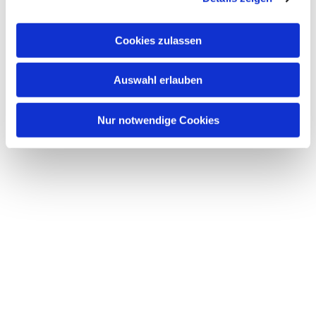
Dies könnte Sie auch
a
interessieren
u
Cookies zulassen
s
w
Auswahl erlauben
a
h
l
Nur notwendige Cookies