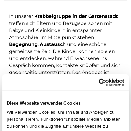
In unserer
Krabbelgruppe in der Gartenstadt
treffen sich Eltern und Bezugspersonen mit
Babys und Kleinkindern in entspannter
Atmosphäre. Im Mittelpunkt stehen
Begegnung
,
Austausch
und eine schöne
gemeinsame Zeit: Die Kinder können spielen
und entdecken, während Erwachsene ins
Gespräch kommen, Kontakte knüpfen und sich
gegenseitig unterstützen. Das Angebot ist
offen
– einfach vorbeikommen und
mitmachen.
Wann?
Jeden
Freitag von 10:00 bis 11:30 Uhr
.
Diese Webseite verwendet Cookies
Wo?
Gemeindehaus Gartenstadt, Pfarrhof 42
.
Wir verwenden Cookies, um Inhalte und Anzeigen zu
personalisieren, Funktionen für soziale Medien anbieten
Kontakt/Fragen:
wagner@kirchengemeinde-
zu können und die Zugriffe auf unsere Website zu
staaken.de