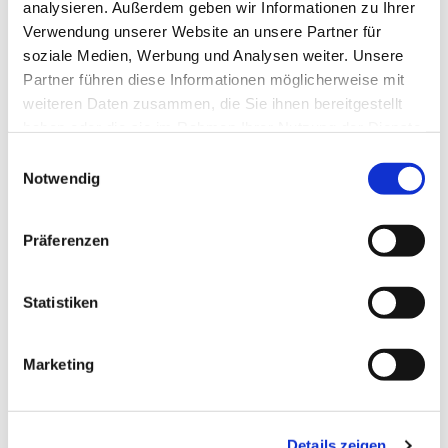
analysieren. Außerdem geben wir Informationen zu Ihrer
Verwendung unserer Website an unsere Partner für
soziale Medien, Werbung und Analysen weiter. Unsere
Partner führen diese Informationen möglicherweise mit
weiteren Daten zusammen, die Sie ihnen bereitgestellt
haben oder die sie im Rahmen Ihrer Nutzung der Dienste
gesammelt haben.
E
Notwendig
i
n
w
Präferenzen
i
l
l
Statistiken
i
g
Marketing
u
n
g
Details zeigen
s