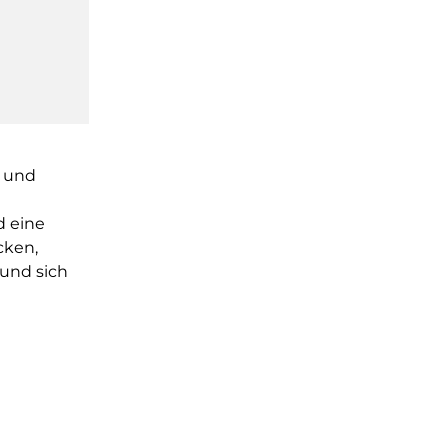
n und
 eine
cken,
und sich