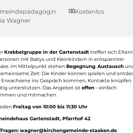
meindepädagogin
Kostenlos
lia Wagner
er
Krabbelgruppe in der Gartenstadt
treffen sich Elter
rsonen mit Babys und Kleinkindern in entspannter
re. Im Mittelpunkt stehen
Begegnung
,
Austausch
und
emeinsame Zeit: Die Kinder können spielen und entde
Erwachsene ins Gespräch kommen, Kontakte knüpfen 
tig unterstützen. Das Angebot ist
offen
– einfach
ommen und mitmachen.
eden
Freitag von 10:00 bis 11:30 Uhr
.
eindehaus Gartenstadt, Pfarrhof 42
.
Fragen:
wagner@kirchengemeinde-staaken.de