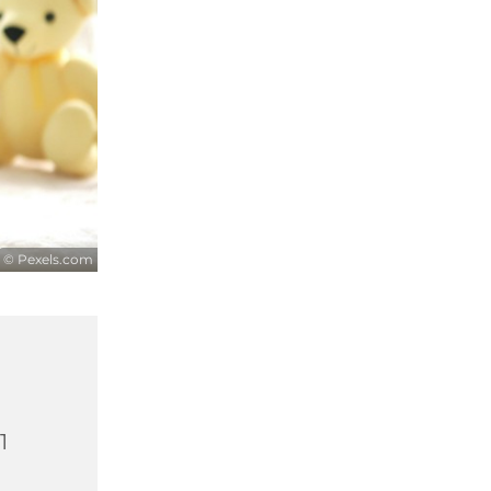
© Pexels.com
1