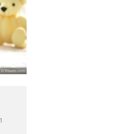
© Pexels.com
1