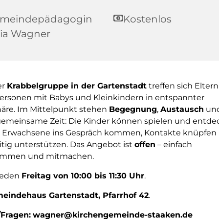
meindepädagogin
Kostenlos
lia Wagner
er
Krabbelgruppe in der Gartenstadt
treffen sich Elter
rsonen mit Babys und Kleinkindern in entspannter
re. Im Mittelpunkt stehen
Begegnung
,
Austausch
und
emeinsame Zeit: Die Kinder können spielen und entde
Erwachsene ins Gespräch kommen, Kontakte knüpfen 
tig unterstützen. Das Angebot ist
offen
– einfach
ommen und mitmachen.
eden
Freitag von 10:00 bis 11:30 Uhr
.
eindehaus Gartenstadt, Pfarrhof 42
.
Fragen:
wagner@kirchengemeinde-staaken.de