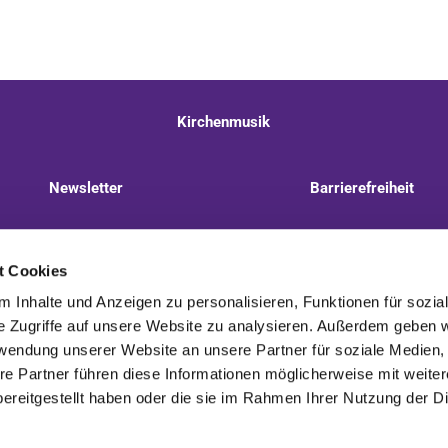
Kirchenmusik
Newsletter
Barrierefreiheit
llnitzer Weg 8, 13593 Berlin
+49 30 322 944 510
t Cookies
 Inhalte und Anzeigen zu personalisieren, Funktionen für sozia
e Zugriffe auf unsere Website zu analysieren. Außerdem geben w
rwendung unserer Website an unsere Partner für soziale Medien
re Partner führen diese Informationen möglicherweise mit weite
Kontaktinformationen
Impressum
ereitgestellt haben oder die sie im Rahmen Ihrer Nutzung der D
Impressum
Datenschutzerklärung
ChurchDesk-Login