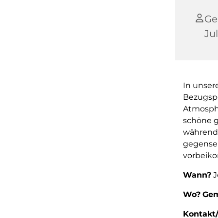
Ge
Ju
In unser
Bezugspe
Atmosphä
schöne g
während 
gegensei
vorbeik
Wann?
J
Wo?
Gem
Kontakt/