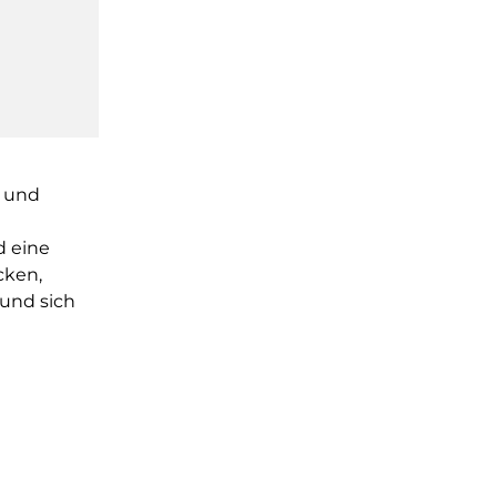
n und
 eine
cken,
und sich