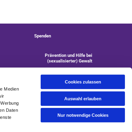
Spenden
Prävention und Hilfe bei
(sexualisierter) Gewalt
info@kirchengemeinde-staaken.de
Cookies zulassen
le Medien
ir
Auswahl erlauben
, Werbung
ren Daten
Nur notwendige Cookies
ienste