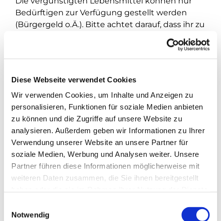
Die vergünstigten Lebensmittel können nur
Bedürftigen zur Verfügung gestellt werden
(Bürgergeld o.Ä.). Bitte achtet darauf, dass ihr zu
unserem Einzugsgebiet gehört.
Diese Webseite verwendet Cookies
Wir verwenden Cookies, um Inhalte und Anzeigen zu
personalisieren, Funktionen für soziale Medien anbieten
zu können und die Zugriffe auf unsere Website zu
analysieren. Außerdem geben wir Informationen zu Ihrer
Verwendung unserer Website an unsere Partner für
soziale Medien, Werbung und Analysen weiter. Unsere
Partner führen diese Informationen möglicherweise mit
weiteren Daten zusammen, die Sie ihnen bereitgestellt
haben oder die sie im Rahmen Ihrer Nutzung der Dienste
gesammelt haben.
E
Notwendig
i