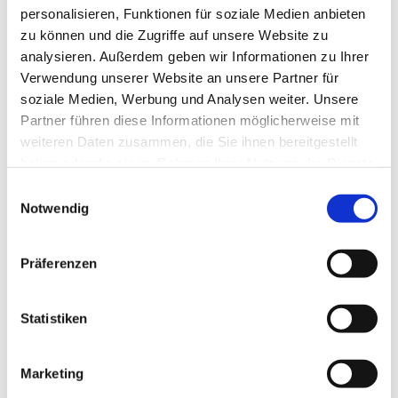
personalisieren, Funktionen für soziale Medien anbieten
Dort können wir miteinander reden.
zu können und die Zugriffe auf unsere Website zu
analysieren. Außerdem geben wir Informationen zu Ihrer
Stefan Pfeiffer, Vorsitzender des
Verwendung unserer Website an unsere Partner für
Gemeindekirchenrates
soziale Medien, Werbung und Analysen weiter. Unsere
Partner führen diese Informationen möglicherweise mit
weiteren Daten zusammen, die Sie ihnen bereitgestellt
haben oder die sie im Rahmen Ihrer Nutzung der Dienste
gesammelt haben.
E
Notwendig
i
n
w
Präferenzen
i
l
l
Statistiken
i
g
Marketing
u