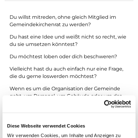
Du willst mitreden, ohne gleich Mitglied im
Gemeindekirchenrat zu werden?
Du hast eine Idee und weißt nicht so recht, wie
du sie umsetzen könntest?
Du möchtest loben oder dich beschweren?
Vielleicht hast du auch einfach nur eine Frage,
die du gerne loswerden möchtest?
Wenn es um die Organisation der Gemeinde
geht, um Personal, um Gebäude oder um das
liebe Geld, ist der Gemeindekirchenrat der erste
Ansprechpartner.
Komm an jedem ersten Dienstag im Monat
Diese Webseite verwendet Cookies
von 16 bis 18 Uhr in das Café Pi8 im Pillnitzer
Wir verwenden Cookies, um Inhalte und Anzeigen zu
Weg 8 in 13593 Berlin
.