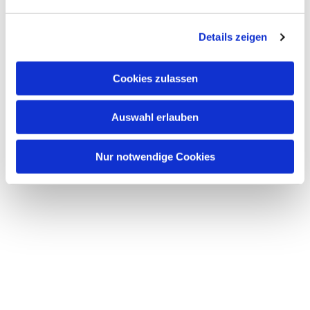
n
g
Details zeigen
s
a
u
Cookies zulassen
s
Dies könnte Sie auch
interessieren
w
Auswahl erlauben
a
h
l
Nur notwendige Cookies