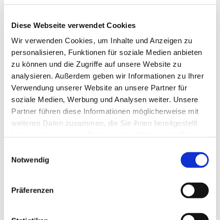
Diese Webseite verwendet Cookies
Wir verwenden Cookies, um Inhalte und Anzeigen zu
personalisieren, Funktionen für soziale Medien anbieten
zu können und die Zugriffe auf unsere Website zu
analysieren. Außerdem geben wir Informationen zu Ihrer
Verwendung unserer Website an unsere Partner für
soziale Medien, Werbung und Analysen weiter. Unsere
Partner führen diese Informationen möglicherweise mit
weiteren Daten zusammen, die Sie ihnen bereitgestellt
haben oder die sie im Rahmen Ihrer Nutzung der Dienste
gesammelt haben.
E
Dies könnte Sie auch
Notwendig
i
interessieren
n
w
Präferenzen
i
l