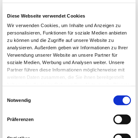
Diese Webseite verwendet Cookies
Wir verwenden Cookies, um Inhalte und Anzeigen zu
personalisieren, Funktionen für soziale Medien anbieten
zu können und die Zugriffe auf unsere Website zu
analysieren. Außerdem geben wir Informationen zu Ihrer
Verwendung unserer Website an unsere Partner für
soziale Medien, Werbung und Analysen weiter. Unsere
Partner führen diese Informationen möglicherweise mit
weiteren Daten zusammen, die Sie ihnen bereitgestellt
haben oder die sie im Rahmen Ihrer Nutzung der Dienste
gesammelt haben.
E
Dies könnte Sie auch
Notwendig
i
interessieren
n
w
Präferenzen
i
l