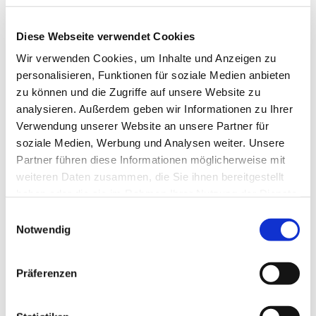
Diese Webseite verwendet Cookies
Wir verwenden Cookies, um Inhalte und Anzeigen zu
personalisieren, Funktionen für soziale Medien anbieten
zu können und die Zugriffe auf unsere Website zu
analysieren. Außerdem geben wir Informationen zu Ihrer
Verwendung unserer Website an unsere Partner für
soziale Medien, Werbung und Analysen weiter. Unsere
Partner führen diese Informationen möglicherweise mit
weiteren Daten zusammen, die Sie ihnen bereitgestellt
haben oder die sie im Rahmen Ihrer Nutzung der Dienste
gesammelt haben.
E
Dies könnte Sie auch
Notwendig
i
interessieren
n
w
Präferenzen
i
l