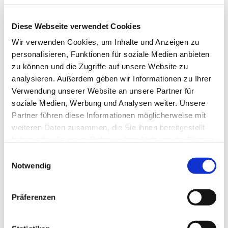
Diese Webseite verwendet Cookies
Wir verwenden Cookies, um Inhalte und Anzeigen zu
personalisieren, Funktionen für soziale Medien anbieten
zu können und die Zugriffe auf unsere Website zu
analysieren. Außerdem geben wir Informationen zu Ihrer
Verwendung unserer Website an unsere Partner für
soziale Medien, Werbung und Analysen weiter. Unsere
Partner führen diese Informationen möglicherweise mit
weiteren Daten zusammen, die Sie ihnen bereitgestellt
haben oder die sie im Rahmen Ihrer Nutzung der Dienste
gesammelt haben.
E
Dies könnte Sie auch
Notwendig
i
interessieren
n
w
Präferenzen
i
l