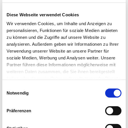
Diese Webseite verwendet Cookies
Wir verwenden Cookies, um Inhalte und Anzeigen zu
personalisieren, Funktionen für soziale Medien anbieten
zu können und die Zugriffe auf unsere Website zu
analysieren. Außerdem geben wir Informationen zu Ihrer
Verwendung unserer Website an unsere Partner für
soziale Medien, Werbung und Analysen weiter. Unsere
Partner führen diese Informationen möglicherweise mit
weiteren Daten zusammen, die Sie ihnen bereitgestellt
haben oder die sie im Rahmen Ihrer Nutzung der Dienste
gesammelt haben.
E
Dies könnte Sie auch
Notwendig
i
interessieren
n
w
Präferenzen
i
l