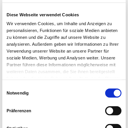
Diese Webseite verwendet Cookies
Wir verwenden Cookies, um Inhalte und Anzeigen zu
personalisieren, Funktionen für soziale Medien anbieten
zu können und die Zugriffe auf unsere Website zu
analysieren. Außerdem geben wir Informationen zu Ihrer
Verwendung unserer Website an unsere Partner für
soziale Medien, Werbung und Analysen weiter. Unsere
Partner führen diese Informationen möglicherweise mit
weiteren Daten zusammen, die Sie ihnen bereitgestellt
haben oder die sie im Rahmen Ihrer Nutzung der Dienste
gesammelt haben.
E
Dies könnte Sie auch
Notwendig
i
interessieren
n
w
Präferenzen
i
l