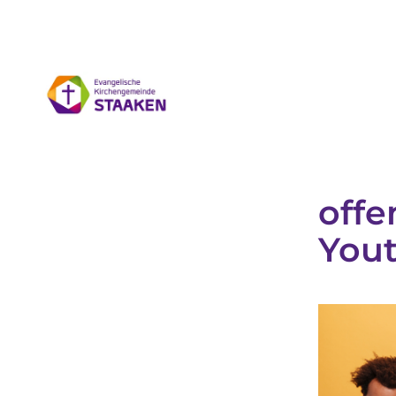
offe
Yout