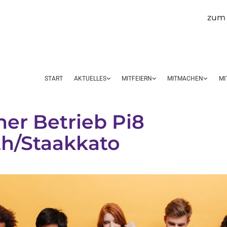
zum 
START
AKTUELLES
MITFEIERN
MITMACHEN
MI
ner Betrieb Pi8
h/Staakkato