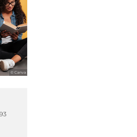
© Canva
593