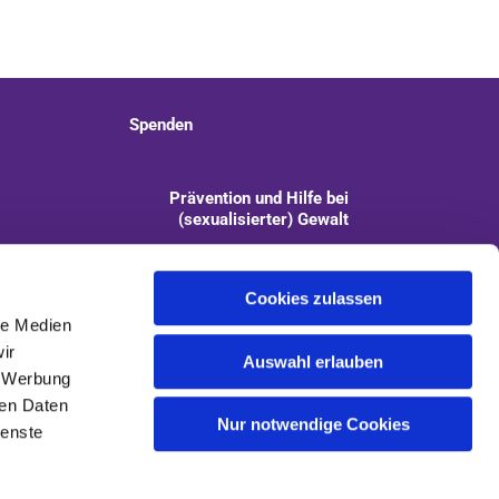
Spenden
Prävention und Hilfe bei
(sexualisierter) Gewalt
info@kirchengemeinde-staaken.de
Cookies zulassen
le Medien
ir
Auswahl erlauben
, Werbung
ren Daten
Nur notwendige Cookies
ienste