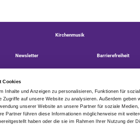
Kirchenmusik
Newsletter
Barrierefreiheit
llnitzer Weg 8, 13593 Berlin
+49 30 322 944 510
t Cookies
 Inhalte und Anzeigen zu personalisieren, Funktionen für sozia
e Zugriffe auf unsere Website zu analysieren. Außerdem geben w
rwendung unserer Website an unsere Partner für soziale Medien
re Partner führen diese Informationen möglicherweise mit weite
Kontaktinformationen
Impressum
ereitgestellt haben oder die sie im Rahmen Ihrer Nutzung der D
Impressum
Datenschutzerklärung
ChurchDesk-Login