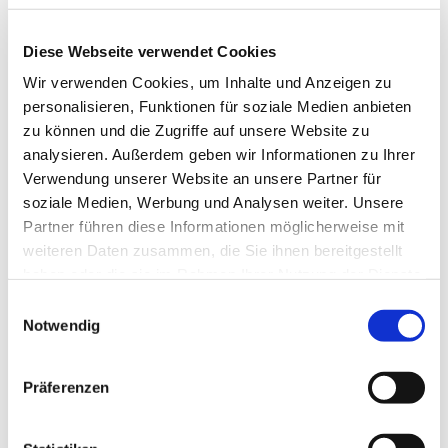
Diese Webseite verwendet Cookies
Wir verwenden Cookies, um Inhalte und Anzeigen zu
personalisieren, Funktionen für soziale Medien anbieten
zu können und die Zugriffe auf unsere Website zu
analysieren. Außerdem geben wir Informationen zu Ihrer
Verwendung unserer Website an unsere Partner für
soziale Medien, Werbung und Analysen weiter. Unsere
Partner führen diese Informationen möglicherweise mit
weiteren Daten zusammen, die Sie ihnen bereitgestellt
haben oder die sie im Rahmen Ihrer Nutzung der Dienste
gesammelt haben.
E
Dies könnte Sie auch
Notwendig
i
interessieren
n
w
Präferenzen
i
l