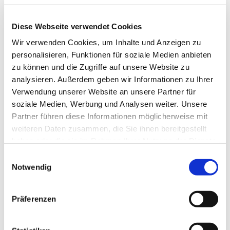
Diese Webseite verwendet Cookies
Wir verwenden Cookies, um Inhalte und Anzeigen zu
personalisieren, Funktionen für soziale Medien anbieten
zu können und die Zugriffe auf unsere Website zu
analysieren. Außerdem geben wir Informationen zu Ihrer
Verwendung unserer Website an unsere Partner für
soziale Medien, Werbung und Analysen weiter. Unsere
Partner führen diese Informationen möglicherweise mit
weiteren Daten zusammen, die Sie ihnen bereitgestellt
haben oder die sie im Rahmen Ihrer Nutzung der Dienste
gesammelt haben.
E
Dies könnte Sie auch
Notwendig
i
interessieren
n
w
Präferenzen
i
l