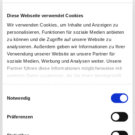
Diese Webseite verwendet Cookies
Wir verwenden Cookies, um Inhalte und Anzeigen zu
personalisieren, Funktionen für soziale Medien anbieten
zu können und die Zugriffe auf unsere Website zu
analysieren. Außerdem geben wir Informationen zu Ihrer
Verwendung unserer Website an unsere Partner für
soziale Medien, Werbung und Analysen weiter. Unsere
Partner führen diese Informationen möglicherweise mit
weiteren Daten zusammen, die Sie ihnen bereitgestellt
haben oder die sie im Rahmen Ihrer Nutzung der Dienste
gesammelt haben.
E
Dies könnte Sie auch
Notwendig
i
interessieren
n
w
Präferenzen
i
l