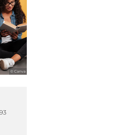
© Canva
593