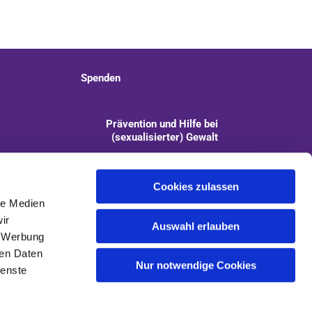
Spenden
Prävention und Hilfe bei
(sexualisierter) Gewalt
info@kirchengemeinde-staaken.de
Cookies zulassen
le Medien
ir
Auswahl erlauben
, Werbung
ren Daten
Nur notwendige Cookies
ienste