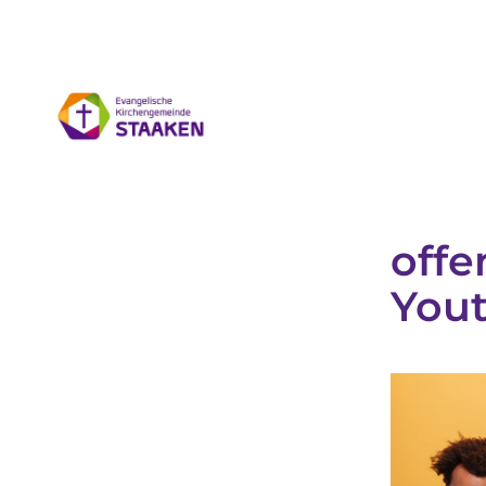
offe
Yout