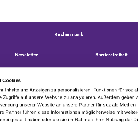
Kirchenmusik
Newsletter
Barrierefreiheit
llnitzer Weg 8, 13593 Berlin
+49 30 322 944 510
t Cookies
 Inhalte und Anzeigen zu personalisieren, Funktionen für sozia
e Zugriffe auf unsere Website zu analysieren. Außerdem geben w
rwendung unserer Website an unsere Partner für soziale Medien
re Partner führen diese Informationen möglicherweise mit weite
Kontaktinformationen
Impressum
ereitgestellt haben oder die sie im Rahmen Ihrer Nutzung der D
Impressum
Datenschutzerklärung
ChurchDesk-Login