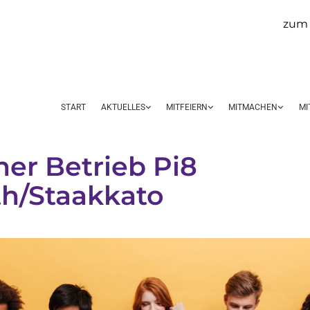
zum 
START
AKTUELLES
MITFEIERN
MITMACHEN
MI
ner Betrieb Pi8
h/Staakkato