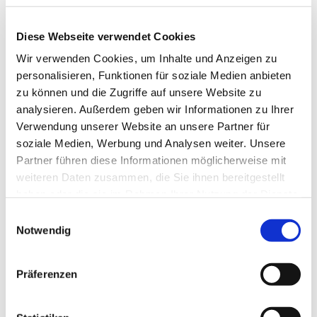
Diese Webseite verwendet Cookies
Wir verwenden Cookies, um Inhalte und Anzeigen zu
personalisieren, Funktionen für soziale Medien anbieten
zu können und die Zugriffe auf unsere Website zu
analysieren. Außerdem geben wir Informationen zu Ihrer
Verwendung unserer Website an unsere Partner für
soziale Medien, Werbung und Analysen weiter. Unsere
Partner führen diese Informationen möglicherweise mit
weiteren Daten zusammen, die Sie ihnen bereitgestellt
haben oder die sie im Rahmen Ihrer Nutzung der Dienste
gesammelt haben.
E
Dies könnte Sie auch
Notwendig
i
interessieren
n
w
Präferenzen
i
l