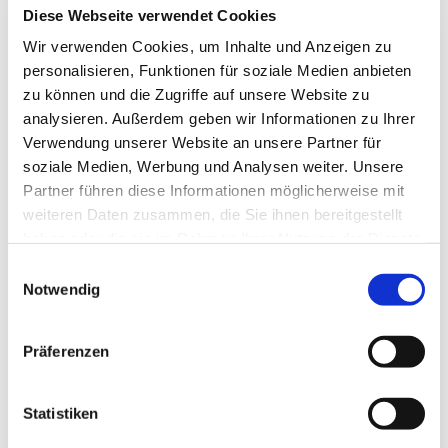
Diese Webseite verwendet Cookies
Wir verwenden Cookies, um Inhalte und Anzeigen zu
personalisieren, Funktionen für soziale Medien anbieten
zu können und die Zugriffe auf unsere Website zu
analysieren. Außerdem geben wir Informationen zu Ihrer
Verwendung unserer Website an unsere Partner für
soziale Medien, Werbung und Analysen weiter. Unsere
Partner führen diese Informationen möglicherweise mit
weiteren Daten zusammen, die Sie ihnen bereitgestellt
Dies könnte Sie auch
haben oder die sie im Rahmen Ihrer Nutzung der Dienste
interessieren
gesammelt haben.
E
Notwendig
i
n
w
Präferenzen
i
l
l
Statistiken
i