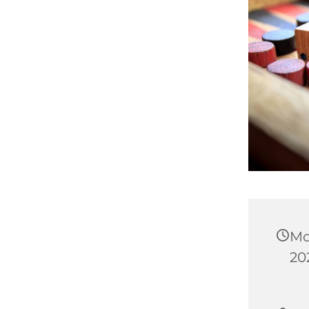
Mo
202