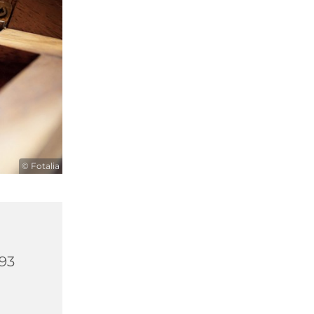
© Fotalia
593