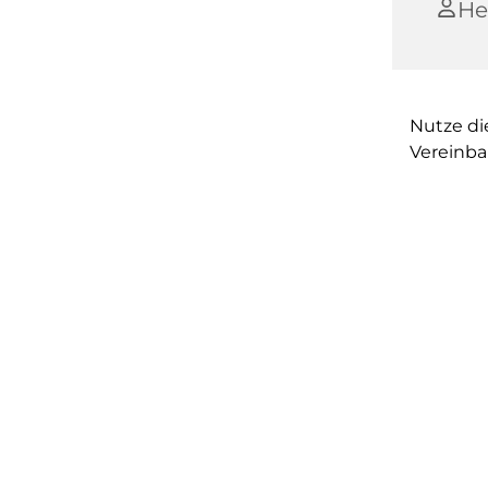
He
Nutze di
Vereinba