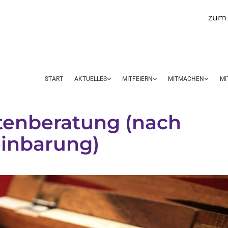
zum 
START
AKTUELLES
MITFEIERN
MITMACHEN
MI
tenberatung (nach
inbarung)