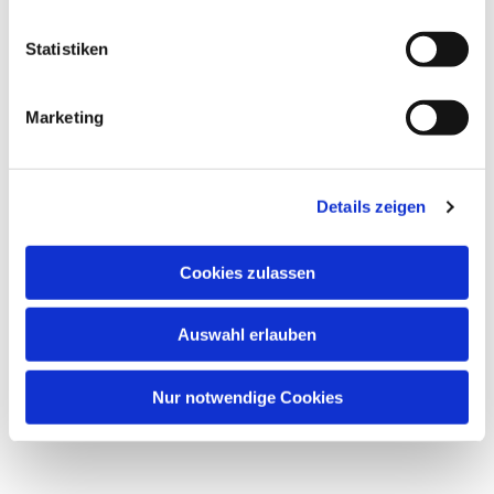
l
l
Statistiken
i
g
Marketing
u
n
g
Details zeigen
s
a
u
Cookies zulassen
s
w
Auswahl erlauben
a
h
l
Nur notwendige Cookies