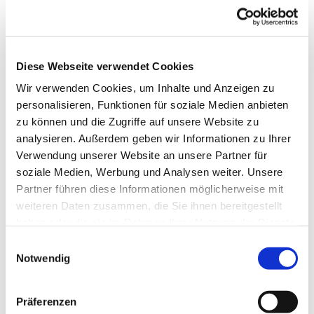
Diese Webseite verwendet Cookies
Wir verwenden Cookies, um Inhalte und Anzeigen zu
personalisieren, Funktionen für soziale Medien anbieten
zu können und die Zugriffe auf unsere Website zu
analysieren. Außerdem geben wir Informationen zu Ihrer
Verwendung unserer Website an unsere Partner für
soziale Medien, Werbung und Analysen weiter. Unsere
Partner führen diese Informationen möglicherweise mit
weiteren Daten zusammen, die Sie ihnen bereitgestellt
haben oder die sie im Rahmen Ihrer Nutzung der Dienste
gesammelt haben.
E
Notwendig
i
Dies könnte Sie auch
n
interessieren
w
Präferenzen
i