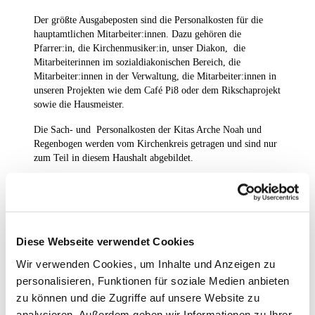
Der größte Ausgabeposten sind die Personalkosten für die
hauptamtlichen Mitarbeiter:innen. Dazu gehören die
Pfarrer:in, die Kirchenmusiker:in, unser Diakon, die
Mitarbeiterinnen im sozialdiakonischen Bereich, die
Mitarbeiter:innen in der Verwaltung, die Mitarbeiter:innen in
unseren Projekten wie dem Café Pi8 oder dem Rikschaprojekt
sowie die Hausmeister.
Die Sach- und Personalkosten der Kitas Arche Noah und
Regenbogen werden vom Kirchenkreis getragen und sind nur
zum Teil in diesem Haushalt abgebildet.
Ein weiterer großer Ausgabenposten ist die Unterhaltung
unserer Gebäude. Die Gemeinde hat das
Gemeinwesenzentrum in der Obstallee nebst Kita und
Ärztehaus, das Gemeindehaus im Pillnitzer Weg 8, das
Zuversichtsensemble am Brunsbütteler Damm sowie die
Diese Webseite verwendet Cookies
Dorfkirche mit ihren Nebengebäuden. Außerdem gibt es noch
Wir verwenden Cookies, um Inhalte und Anzeigen zu
das Waldhaus am Döberitzer Weg 60. Für diese Gebäude
personalisieren, Funktionen für soziale Medien anbieten
fallen Betriebskosten an, Instandhaltungskosten sowie
Finanzierungskosten für Investitionen, die getätigt wurden.
zu können und die Zugriffe auf unsere Website zu
Für die Gebäude müssen auch Rücklagen in Höhe der
analysieren. Außerdem geben wir Informationen zu Ihrer