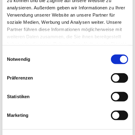
zu können und die Zugriffe auf unsere Website zu
a.holz@kirchengemeinde-staaken.de
analysieren. Außerdem geben wir Informationen zu Ihrer
gebeten.
Verwendung unserer Website an unsere Partner für
soziale Medien, Werbung und Analysen weiter. Unsere
Partner führen diese Informationen möglicherweise mit
weiteren Daten zusammen, die Sie ihnen bereitgestellt
haben oder die sie im Rahmen Ihrer Nutzung der Dienste
gesammelt haben.
E
Notwendig
i
n
w
Präferenzen
i
l
l
Statistiken
i
g
Marketing
u
n
g