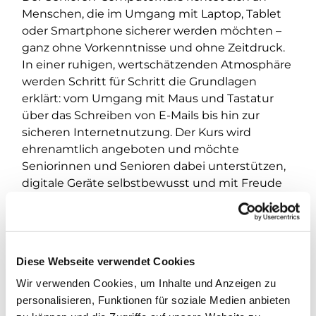
Menschen, die im Umgang mit Laptop, Tablet
oder Smartphone sicherer werden möchten –
ganz ohne Vorkenntnisse und ohne Zeitdruck.
In einer ruhigen, wertschätzenden Atmosphäre
werden Schritt für Schritt die Grundlagen
erklärt: vom Umgang mit Maus und Tastatur
über das Schreiben von E-Mails bis hin zur
sicheren Internetnutzung. Der Kurs wird
ehrenamtlich angeboten und möchte
Seniorinnen und Senioren dabei unterstützen,
digitale Geräte selbstbewusst und mit Freude
zu verwenden. Die Teilnehmenden können
Fragen stellen, eigene Geräte mitbringen und in
ihrem eigenen Tempo lernen.
Diese Webseite verwendet Cookies
Da der Kurs ehrenamtlich organisiert wird, wird
Wir verwenden Cookies, um Inhalte und Anzeigen zu
bei der
erstmaligen Teilnahme
um eine kurze
personalisieren, Funktionen für soziale Medien anbieten
Kontaktaufnahme per E-Mail an