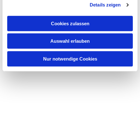
Details zeigen
s
a
Dies könnte Sie auch
u
interessieren
Cookies zulassen
s
w
Auswahl erlauben
a
h
l
Nur notwendige Cookies