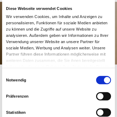
Diese Webseite verwendet Cookies
Wir verwenden Cookies, um Inhalte und Anzeigen zu
personalisieren, Funktionen für soziale Medien anbieten
zu können und die Zugriffe auf unsere Website zu
analysieren. Außerdem geben wir Informationen zu Ihrer
Verwendung unserer Website an unsere Partner für
soziale Medien, Werbung und Analysen weiter. Unsere
Partner führen diese Informationen möglicherweise mit
weiteren Daten zusammen, die Sie ihnen bereitgestellt
haben oder die sie im Rahmen Ihrer Nutzung der Dienste
gesammelt haben.
E
In unserem Angebot hast Du die Möglichkeit,
Notwendig
gegen eine kleine Spende hochwertige
i
Second-Hand-Kleidung zu erwerben, die sich
n
oft noch in einem nahezu neuwertigen
w
Zustand befindet. Dieses Angebot ist
Präferenzen
besonders für Dich interessant, wenn Du
i
einen alternativen, konsumkritischen
l
Lebensstil verfolgst und Wert auf einen
individuellen, unkommerziellen Kleidungsstil
l
Statistiken