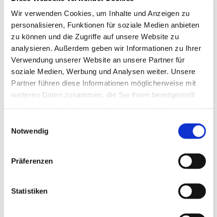
und gegenseitigem Respekt. Er ist kein Kurs
Wir verwenden Cookies, um Inhalte und Anzeigen zu
und keine Pflichtveranstaltung, sondern ein Ort,
personalisieren, Funktionen für soziale Medien anbieten
an dem Gemeinschaft wachsen kann – im
zu können und die Zugriffe auf unsere Website zu
kleinen Rahmen, auf Augenhöhe.
analysieren. Außerdem geben wir Informationen zu Ihrer
Verwendung unserer Website an unsere Partner für
Weitere Informationen bei Pfarrer Viktor Weber
soziale Medien, Werbung und Analysen weiter. Unsere
0151 6593 6611 | weber@kirchengemeinde-
Partner führen diese Informationen möglicherweise mit
staaken.de
weiteren Daten zusammen, die Sie ihnen bereitgestellt
haben oder die sie im Rahmen Ihrer Nutzung der Dienste
gesammelt haben.
E
Notwendig
i
n
w
Präferenzen
i
l
l
Statistiken
i
g