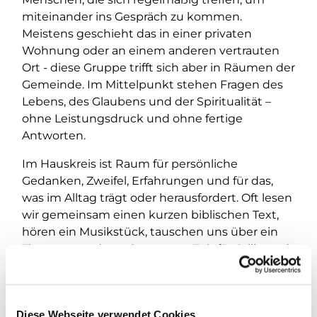
miteinander ins Gespräch zu kommen.
Meistens geschieht das in einer privaten
Wohnung oder an einem anderen vertrauten
Ort - diese Gruppe trifft sich aber in Räumen der
Gemeinde. Im Mittelpunkt stehen Fragen des
Lebens, des Glaubens und der Spiritualität –
ohne Leistungsdruck und ohne fertige
Antworten.
Im Hauskreis ist Raum für persönliche
Gedanken, Zweifel, Erfahrungen und für das,
was im Alltag trägt oder herausfordert. Oft lesen
wir gemeinsam einen kurzen biblischen Text,
hören ein Musikstück, tauschen uns über ein
Thema aus oder nehmen uns Zeit für Stille und
Gebet. Wichtig ist dabei nicht das „richtige“
Wissen, sondern das ehrliche Gespräch.
Ein Hauskreis lebt von Verlässlichkeit, Offenheit
Diese Webseite verwendet Cookies