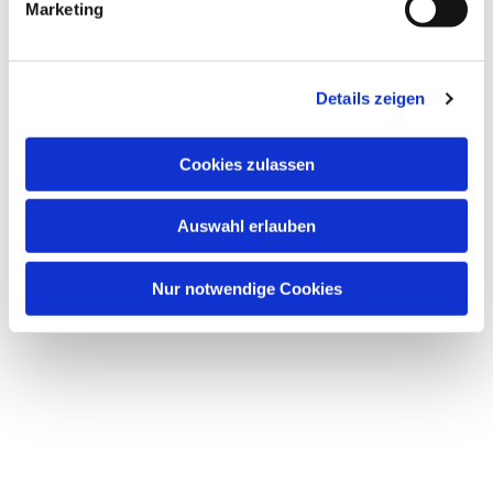
Marketing
u
n
g
Details zeigen
s
a
u
Cookies zulassen
s
w
Dies könnte Sie auch
Auswahl erlauben
a
interessieren
h
l
Nur notwendige Cookies