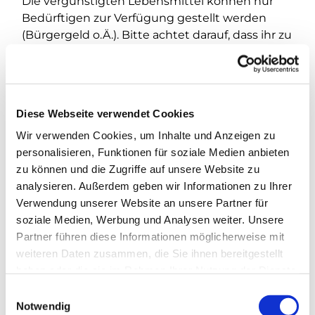
Die vergünstigten Lebensmittel können nur
Bedürftigen zur Verfügung gestellt werden
(Bürgergeld o.Ä.). Bitte achtet darauf, dass ihr zu
unserem Einzugsgebiet gehört.
Diese Webseite verwendet Cookies
Wir verwenden Cookies, um Inhalte und Anzeigen zu
personalisieren, Funktionen für soziale Medien anbieten
zu können und die Zugriffe auf unsere Website zu
analysieren. Außerdem geben wir Informationen zu Ihrer
Verwendung unserer Website an unsere Partner für
soziale Medien, Werbung und Analysen weiter. Unsere
Partner führen diese Informationen möglicherweise mit
weiteren Daten zusammen, die Sie ihnen bereitgestellt
haben oder die sie im Rahmen Ihrer Nutzung der Dienste
gesammelt haben.
E
Notwendig
i