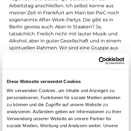
Arbeitstag anschließen. Ich selbst kenne aus
meiner Zeit in Frankfurt am Main bei PwC noch
sogenannte After-Work-Partys. Die gibt es in
Berlin gewiss auch. Aber in Staaken? Ja,
tatsächlich. Freilich nicht mit lauter Musik und
Alkohol, aber in guter Gesellschaft und in einem
spirituellen Rahmen. Wir sind eine Gruppe aus
rund 10-15 Personen, die sich einmal im Monat,
in der Regel am letzten Donnerstag, in der
Dorfkirche treffen. Es sind Menschen, die noch
im Berufsleben sind und Menschen im
Diese Webseite verwendet Cookies
Ruhestand. Gemeinsam ergänzen und
bereichern wir uns.
Wir verwenden Cookies, um Inhalte und Anzeigen zu
personalisieren, Funktionen für soziale Medien anbieten
zu können und die Zugriffe auf unsere Website zu
analysieren. Außerdem geben wir Informationen zu Ihrer
Verwendung unserer Website an unsere Partner für
soziale Medien, Werbung und Analysen weiter. Unsere